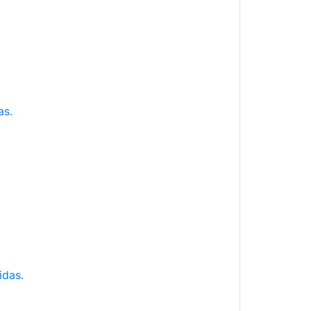
as.
idas.