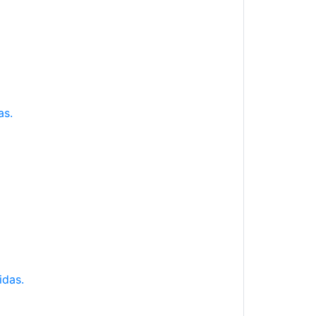
as.
idas.