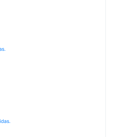
as.
idas.