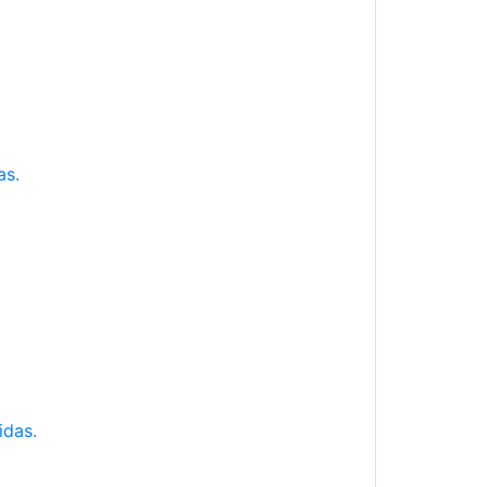
as.
idas.