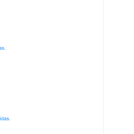
as.
idas.