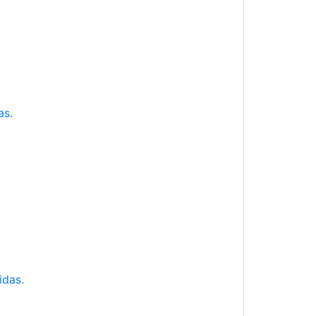
as.
idas.