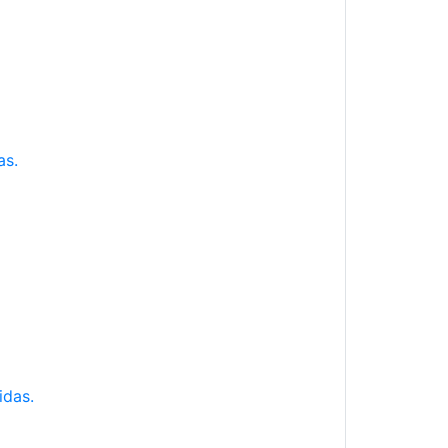
as.
idas.