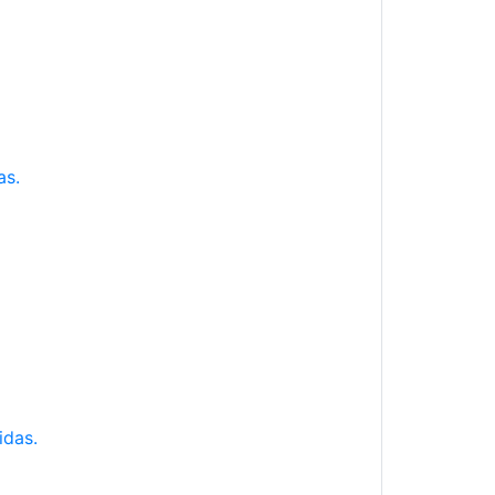
as.
idas.