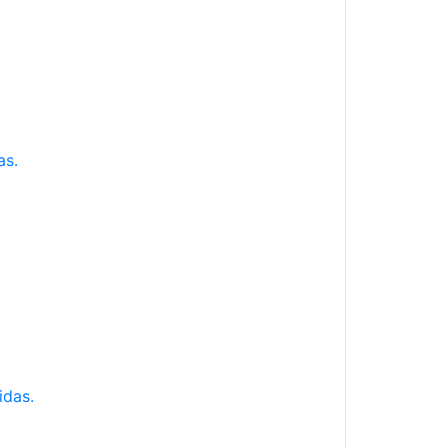
as.
idas.