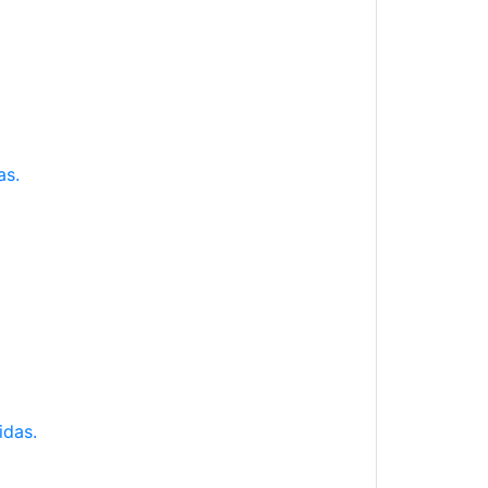
as.
idas.