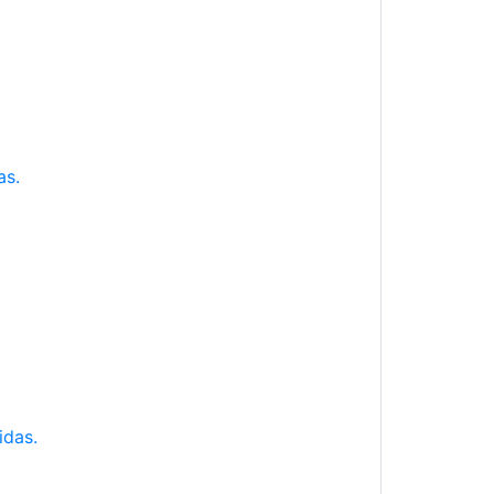
as.
idas.