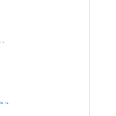
as.
idas.