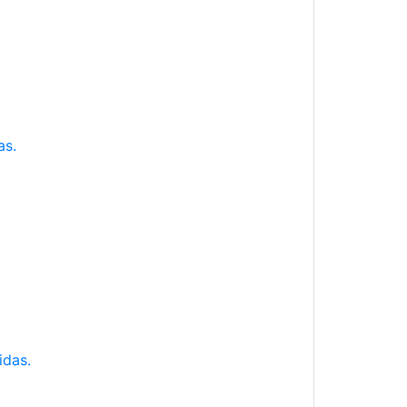
as.
idas.