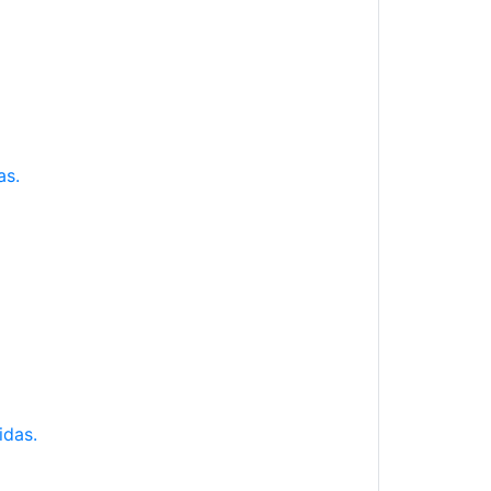
as.
idas.