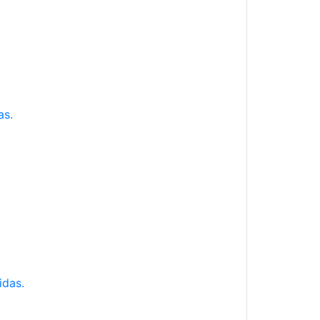
as.
idas.