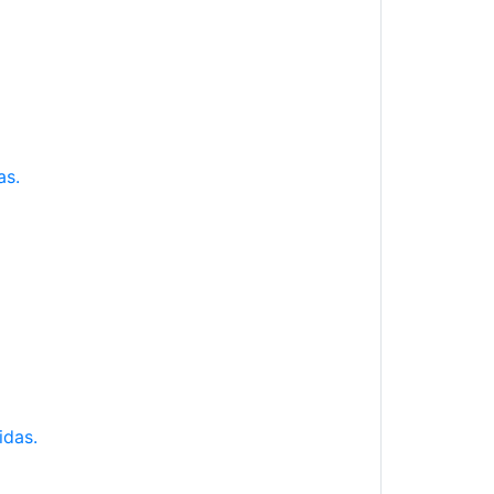
as.
idas.