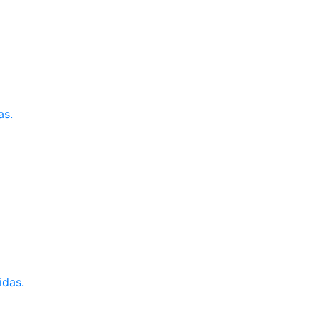
as.
idas.