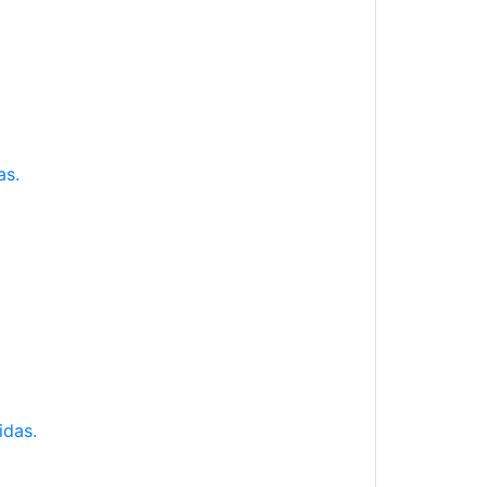
as.
idas.