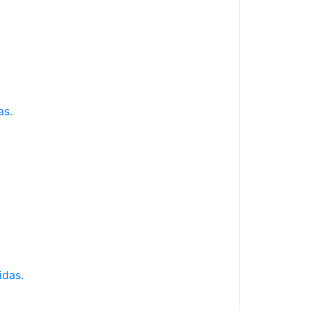
as.
idas.