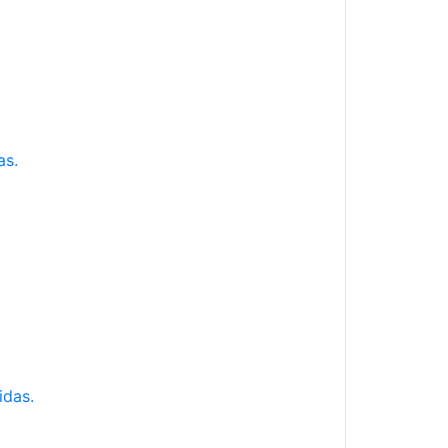
as.
idas.