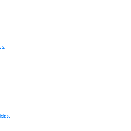
as.
idas.