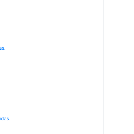
as.
idas.