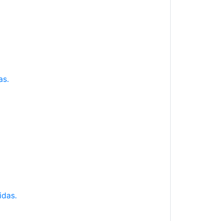
as.
idas.