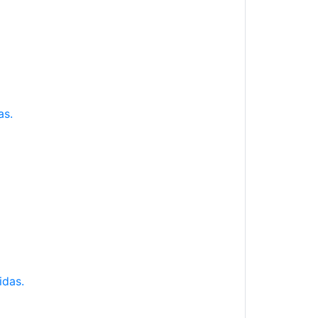
as.
idas.