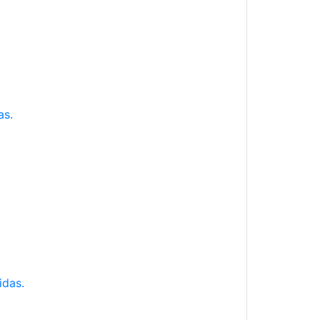
as.
idas.