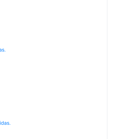
as.
idas.