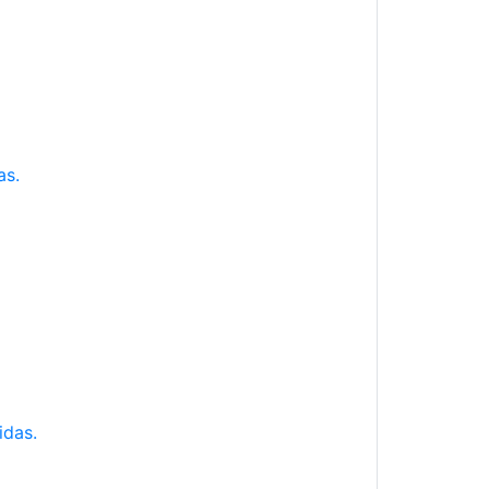
as.
idas.