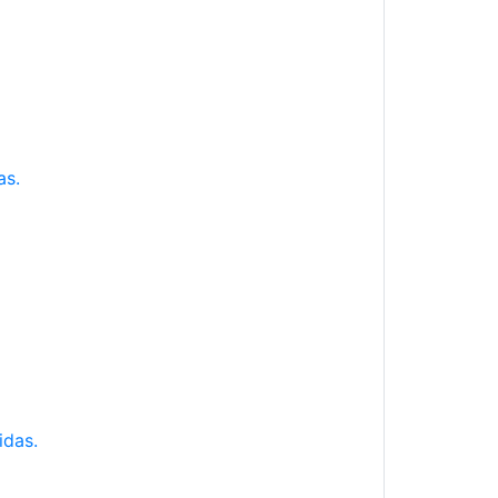
as.
idas.