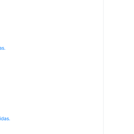
as.
idas.