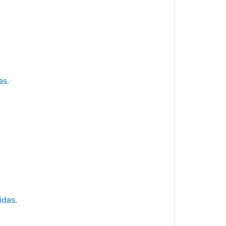
as.
idas.