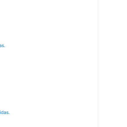
as.
idas.