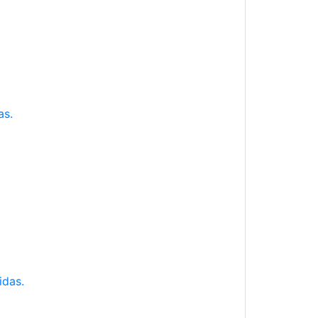
as.
idas.