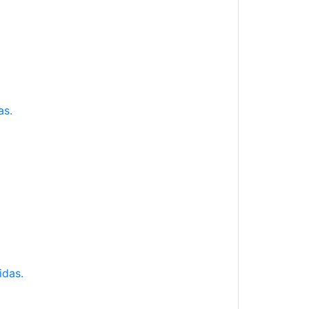
as.
idas.