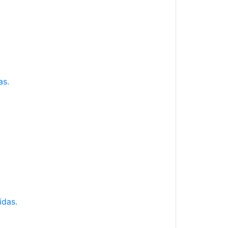
as.
idas.