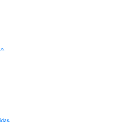
as.
idas.