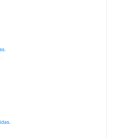
as.
idas.