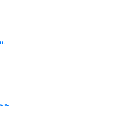
as.
idas.