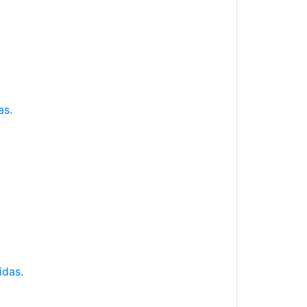
as.
idas.