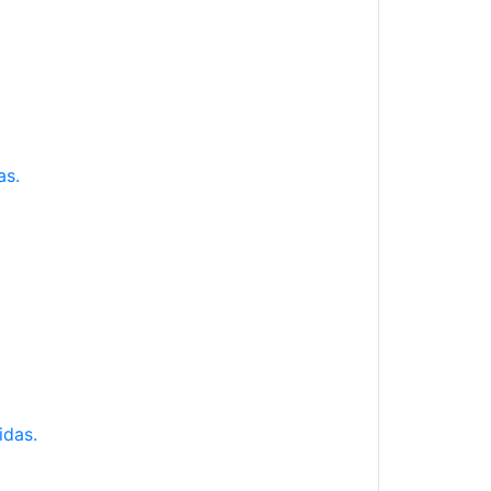
as.
idas.