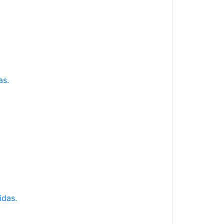
as.
idas.