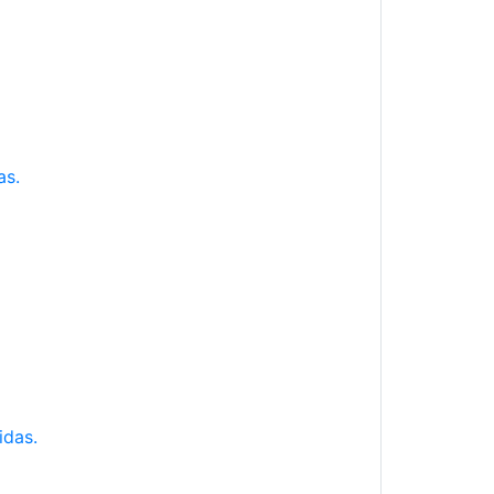
as.
idas.