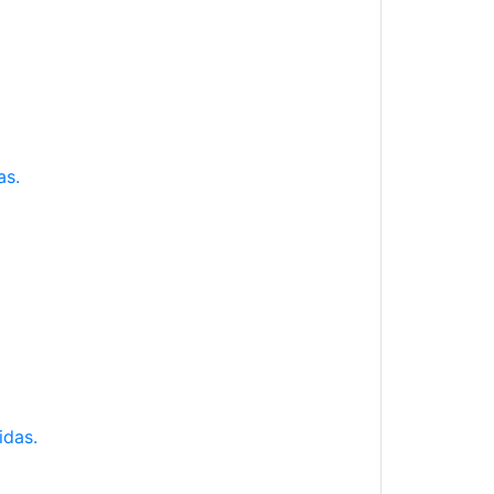
as.
idas.