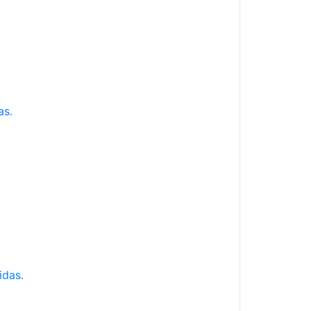
as.
idas.