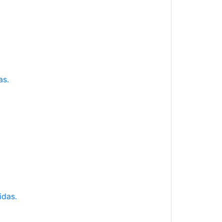
as.
idas.