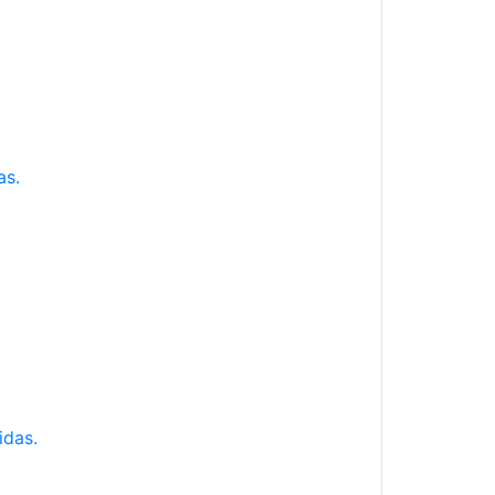
as.
idas.