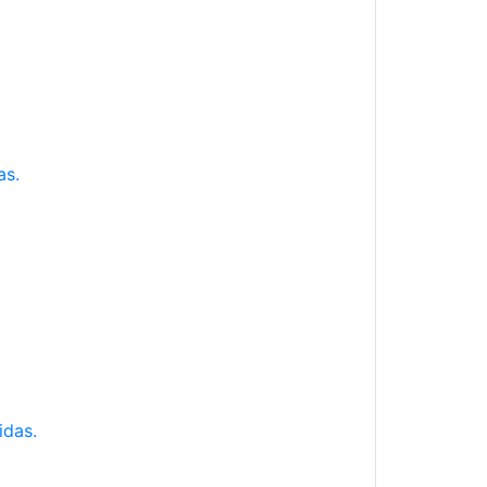
as.
idas.