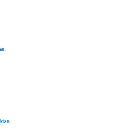
as.
idas.