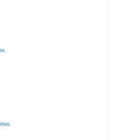
as.
idas.