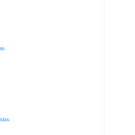
as.
idas.