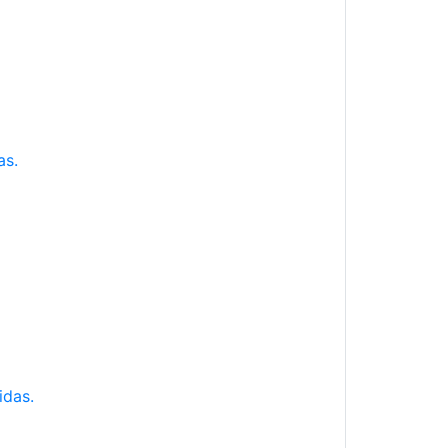
as.
idas.